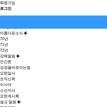
회원가입
로그인
전화걸기
아름다운소식
70년
71년
72년
강해말씀
인간론
성경을바로아는법
요한일서
조직신학
이사야
소선지서
요한계시록
설교 말씀