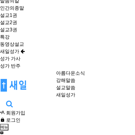
말씀의칼
인간의종말
설교1권
설교2권
설교3권
특강
동영상설교
새일성가
성가 가사
성가 반주
아름다운소식
강해말씀
설교말씀
새일성가
회원가입
로그인
메뉴