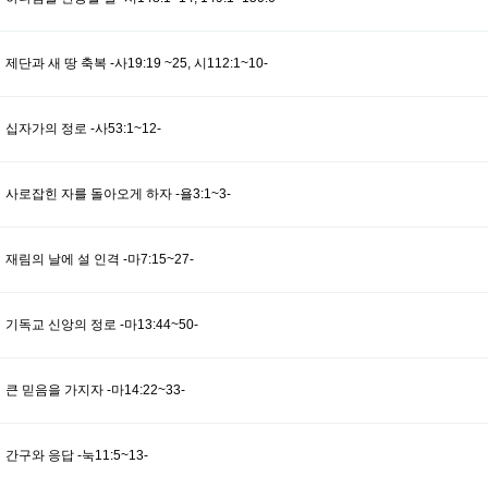
제단과 새 땅 축복 -사19:19 ~25, 시112:1~10-
십자가의 정로 -사53:1~12-
사로잡힌 자를 돌아오게 하자 -욜3:1~3-
재림의 날에 설 인격 -마7:15~27-
기독교 신앙의 정로 -마13:44~50-
큰 믿음을 가지자 -마14:22~33-
간구와 응답 -눅11:5~13-