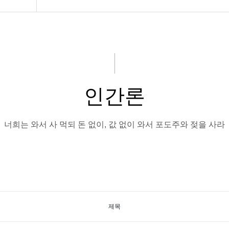
인간론
너희는 와서 사 먹되 돈 없이, 값 없이 와서 포도주와 젖을 사라
제목