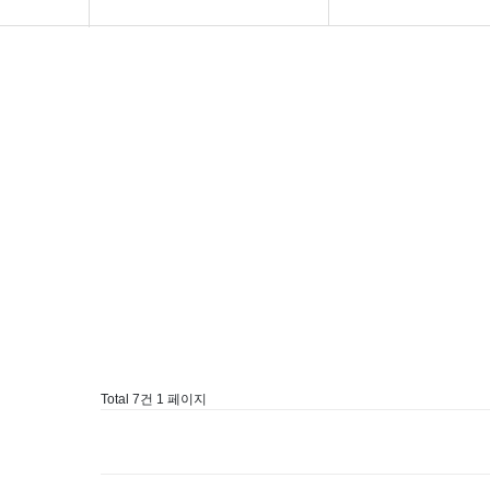
교회소개
인간론
아름다운소식
성경을바로아는법
강의 말씀
요한일서
성경읽기
조직신학
나눔자료실
이사야
회원전용
소선지서
계시록
Total 7건
1 페이지