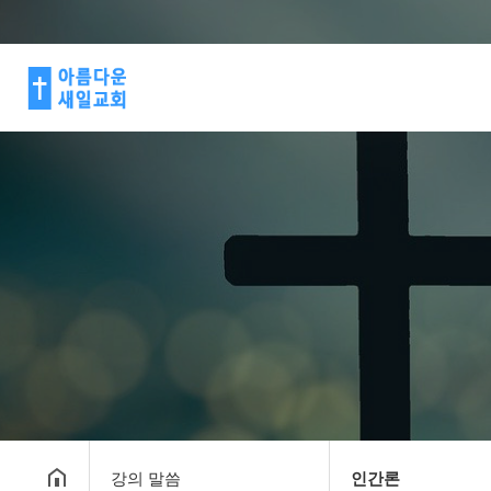
강의 말씀
인간론