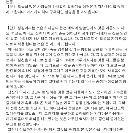
본문
【문】 오늘날 많은 사람들이 하나같이 말하기를 성경은 각자가 해석할 탓이
라고 합니다. 여기에 대하여 구체적인 설명을 듣고자 합니다.
【답】 성경이라는 것은 하나님의 완전 계약의 말씀인데 이것은 이론도 아니
요, 학설도 아니요, 신께서 어떻게 뜻을 정하고 어떻게 행하시겠다는 것을 인간
이 알고 순종하게 하시려고 기록한 말씀입니다. 그러므로 이 말씀을 자기 마음
대로 해석을 한다는 것은 큰 과오라고 봅니다.
하나님께서 죄로 말미암아 죽을 영혼을 살리는 방법을 말씀할 때에 이것은 아
들을 보내서 죄를 위하여 죽게 함으로 된다고 하셨습니다. 그 말씀대로 아들을
보내서 실천을 하시므로 성경이 글자 그대로 이루어졌다는 것을 사도들은 분
명히 깨닫게 되었습니다. 그러므로 이것을 증거하기 위하여 자기가 보고 듣고
만진 바에 의하여 성경이 글자 그대로 이루어진 것을 기록한 것이 사복음이요,
편지서라는 것입니다. 그러므로 누구든지 사도들이 증거한 바를 그대로 받아
믿는 자는 사도들이 체험한 그대로 받게 되는 데 있어서는 중생과 성결을 체험
하게 됩니다.
성신의 역사가 성경대로 임하는 것을 받은 자들이 사도가 증거하던 그 복음을
증거하게 되고, 그 사람이 세상을 떠나면 그 다음 사람이 그 은혜를 받아가지고
증거해서 계속해 내려온 것이 오늘날 기독교 정통 신앙이라는 것입니다. 그러
나 정통 신앙을 가진 자라도 하나님께서 종말관에 있어서는 분명히 깨닫도록
알려주지를 않았습니다. 그런 데도 불구하고 알아보려는 안타까운 마음에서
자기 마음대로 해석을 해보았다는 것은 아무런 역사가 없고 공연히 쓸데없는
수고를 한 것뿐입니다.
그러나 이날까지는 하나님께서 그것을 큰 죄로 본 것은 아닙니다. 왜냐하면