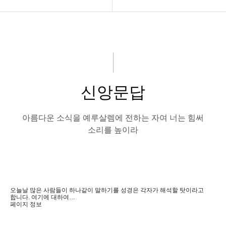
교회소개
구약설교
아름다운소식
신약설교
강의 말씀
논설편
신앙문답
성경읽기
신앙문답편
나눔자료실
말씀의칼
아름다운 소식을 예루살렘에 전하는 자여 너는 힘써
소리를 높이라
회원전용
오늘날 많은 사람들이 하나같이 말하기를 성경은 각자가 해석할 탓이라고
합니다. 여기에 대하여…
페이지 정보