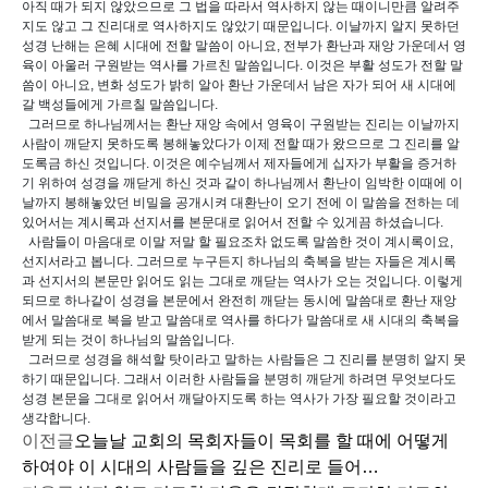
아직 때가 되지 않았으므로 그 법을 따라서 역사하지 않는 때이니만큼 알려주
지도 않고 그 진리대로 역사하지도 않았기 때문입니다. 이날까지 알지 못하던
성경 난해는 은혜 시대에 전할 말씀이 아니요, 전부가 환난과 재앙 가운데서 영
육이 아울러 구원받는 역사를 가르친 말씀입니다. 이것은 부활 성도가 전할 말
씀이 아니요, 변화 성도가 밝히 알아 환난 가운데서 남은 자가 되어 새 시대에
갈 백성들에게 가르칠 말씀입니다.
그러므로 하나님께서는 환난 재앙 속에서 영육이 구원받는 진리는 이날까지
사람이 깨닫지 못하도록 봉해놓았다가 이제 전할 때가 왔으므로 그 진리를 알
도록금 하신 것입니다. 이것은 예수님께서 제자들에게 십자가 부활을 증거하
기 위하여 성경을 깨닫게 하신 것과 같이 하나님께서 환난이 임박한 이때에 이
날까지 봉해놓았던 비밀을 공개시켜 대환난이 오기 전에 이 말씀을 전하는 데
있어서는 계시록과 선지서를 본문대로 읽어서 전할 수 있게끔 하셨습니다.
사람들이 마음대로 이말 저말 할 필요조차 없도록 말씀한 것이 계시록이요,
선지서라고 봅니다. 그러므로 누구든지 하나님의 축복을 받는 자들은 계시록
과 선지서의 본문만 읽어도 읽는 그대로 깨닫는 역사가 오는 것입니다. 이렇게
되므로 하나같이 성경을 본문에서 완전히 깨닫는 동시에 말씀대로 환난 재앙
에서 말씀대로 복을 받고 말씀대로 역사를 하다가 말씀대로 새 시대의 축복을
받게 되는 것이 하나님의 말씀입니다.
그러므로 성경을 해석할 탓이라고 말하는 사람들은 그 진리를 분명히 알지 못
하기 때문입니다. 그래서 이러한 사람들을 분명히 깨닫게 하려면 무엇보다도
성경 본문을 그대로 읽어서 깨달아지도록 하는 역사가 가장 필요할 것이라고
생각합니다.
이전글
오늘날 교회의 목회자들이 목회를 할 때에 어떻게
하여야 이 시대의 사람들을 깊은 진리로 들어…