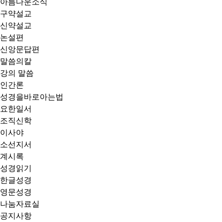
아름다운소식
구약설교
신약설교
논설편
신앙문답편
말씀의칼
강의 말씀
인간론
성경을바로아는법
요한일서
조직신학
이사야
소선지서
계시록
성경읽기
한글성경
영문성경
나눔자료실
공지사항