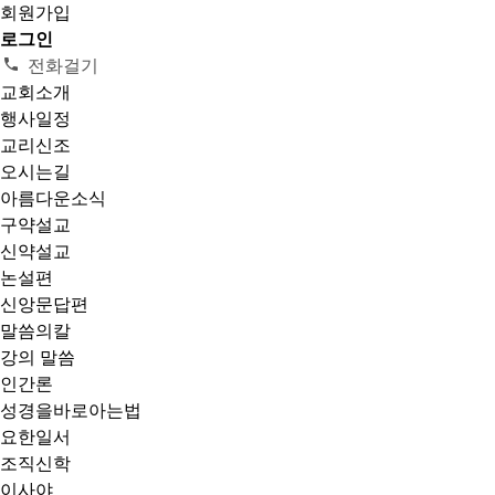
회원가입
로그인
전화걸기
교회소개
행사일정
교리신조
오시는길
아름다운소식
구약설교
신약설교
논설편
신앙문답편
말씀의칼
강의 말씀
인간론
성경을바로아는법
요한일서
조직신학
이사야