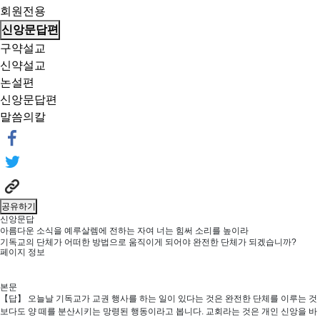
회원전용
신앙문답편
구약설교
신약설교
논설편
신앙문답편
말씀의칼
공유하기
신앙문답
아름다운 소식을 예루살렘에 전하는 자여 너는 힘써 소리를 높이라
기독교의 단체가 어떠한 방법으로 움직이게 되어야 완전한 단체가 되겠습니까?
페이지 정보
본문
【답】 오늘날 기독교가 교권 행사를 하는 일이 있다는 것은 완전한 단체를 이루는 것
보다도 양 떼를 분산시키는 망령된 행동이라고 봅니다. 교회라는 것은 개인 신앙을 바