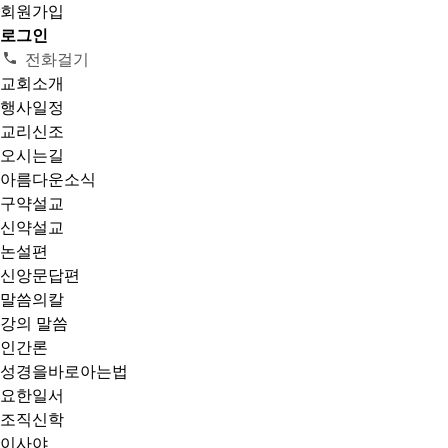
회원가입
로그인
전화걸기
교회소개
행사일정
교리신조
오시는길
아름다운소식
구약설교
신약설교
논설편
신앙문답편
말씀의칼
강의 말씀
인간론
성경을바로아는법
요한일서
조직신학
이사야