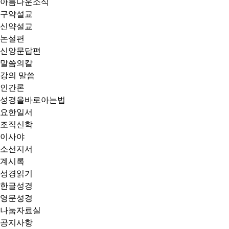
아름다운소식
구약설교
신약설교
논설편
신앙문답편
말씀의칼
강의 말씀
인간론
성경을바로아는법
요한일서
조직신학
이사야
소선지서
계시록
성경읽기
한글성경
영문성경
나눔자료실
공지사항