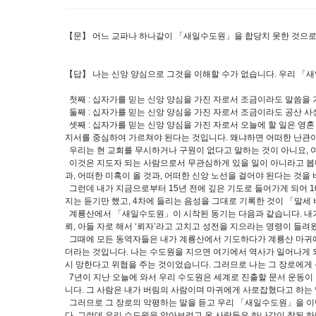
【문】 어느 교파나 하나같이 「새일수도원」을 합당치 못한 것으로 
【답】 나는 신앙 양심으로 그것을 이해할 수가 없습니다. 우리 「
첫째 : 십자가를 믿는 신앙 양심을 가진 자로서 조금이라도 말씀을 
둘째 : 십자가를 믿는 신앙 양심을 가진 자로서 조금이라도 공산 
셋째 : 십자가를 믿는 신앙 양심을 가진 자로서 오늘에 할 일은 영
지서를 중심하여 가르쳐야 된다는 것입니다. 왜냐하면 어떠한 난관이
우리는 현 교회를 무시하거나 구원이 없다고 말하는 것이 아니요, 
이것은 지도자 되는 사람으로서 무관심하게 있을 일이 아니라고 봅니
과, 어떠한 미혹이 올 것과, 어떠한 신앙 노선을 걸어야 된다는 것을
그런데 내가 지금으로부터 15년 전에 깊은 기도로 들어가게 되어 1
지는 듣기만 했고, 4차에 들리는 음성을 그대로 기록한 것이 「말세
계룡산에서 「새일수도원」이 시작된 동기는 다음과 같습니다. 내가 
뢰, 아들 자로 해서 ‘뢰자’라고 고치고 성전을 지으라는 명령이 들려
그때에 모든 동역자들은 내가 계룡산에서 기도하다가 계룡산 마귀에
더라는 것입니다. 나는 수도원을 지으면 여기에서 역사가 일어나게 
시 망한다고 위협을 주는 것이었습니다. 그러므로 나는 그 장로에게
7년이 지난 오늘에 와서 우리 수도원은 세계로 진출할 문서 운동이
니다. 그 사람은 내가 버림의 사람이며 마귀에게 사로잡혔다고 하는 
그러므로 그 장로의 악평하는 말을 듣고 우리 「새일수도원」을 이단
다. 그런데 우리 수도원을 알아보려고 온 사람들은 하나같이 참된 