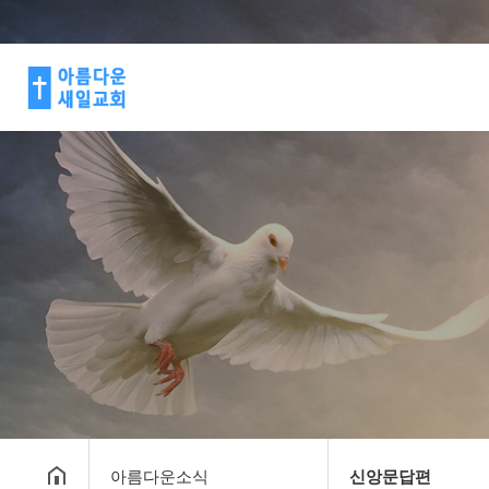
아름다운소식
신앙문답편