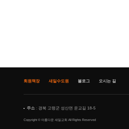
회원책장
새일수도원
블로그
오시는 길
주소
: 경북 고령군 성산면 운교길 18-5
Copyright © 아름다운 새일교회 All Rights Reserved