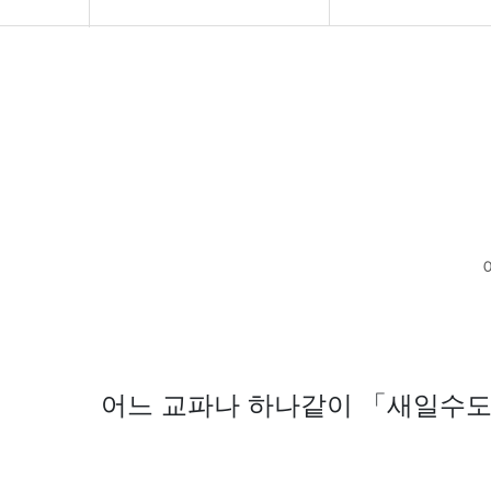
교회소개
구약설교
아름다운소식
신약설교
강의 말씀
논설편
성경읽기
신앙문답편
나눔자료실
말씀의칼
회원전용
어느 교파나 하나같이 「새일수도