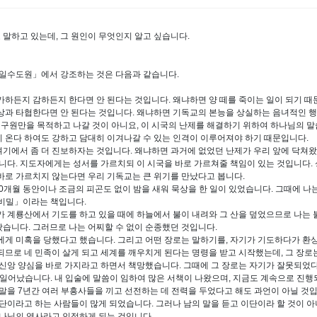
말하고 있는데, 그 원인이 무엇인지 알고 싶습니다.
새일수도원」에서 강조하는 것은 다음과 같습니다.
가하든지 감하든지 한다면 안 된다는 것입니다. 왜냐하면 양 떼를 죽이는 일이 되기 때
사상과 타협한다면 안 된다는 것입니다. 왜냐하면 기독교의 본능을 상실하는 음녀적인 
혼 구원만을 목적하고 나갈 것이 아니요, 이 시국의 난제를 해결하기 위하여 하나님의 
 온다 하여도 강하고 담대히 이겨나갈 수 있는 인격이 이루어져야 하기 때문입니다.
여기에서 좀 더 진보하자는 것입니다. 왜냐하면 과거에 없었던 난제가 우리 앞에 닥쳐
다. 지도자에게는 성서를 가르치되 이 시국을 바로 가르쳐줄 책임이 있는 것입니다. 성
 바로 가르치지 않는다면 우리 기독교는 큰 위기를 만났다고 봅니다.
0개월 동안이나 조금의 피곤도 없이 밤을 새워 묵상을 한 일이 있었습니다. 그때에 나
 비밀」이라는 책입니다.
계룡산에서 기도를 하고 있을 때에 하늘에서 불이 내려와 그 산을 덮었으므로 나는 불
왔습니다. 그러므로 나는 어찌할 수 없이 순종했던 것입니다.
게 미혹을 당했다고 했습니다. 그리고 어떤 장로는 말하기를, 자기가 기도하다가 환
되므로 네 민족이 살게 되고 세계를 깨우치게 된다는 명령을 받고 시작했는데, 그 장로
 신앙 양심을 바로 가지라고 하면서 책망했습니다. 그때에 그 장로는 자기가 잘못되었
 일어났습니다. 내 입술에 말씀이 임하여 많은 서책이 나왔으며, 지금도 계속으로 진행
말을 7년간 여러 부흥사들을 끼고 선전하는 데 전력을 두었다고 해도 과언이 아닐 것입
이라고 하는 사람들이 많게 되었습니다. 그러나 남의 말을 듣고 이단이라 할 것이 
하나님의 역사라고 인정하게 되는 것입니다.